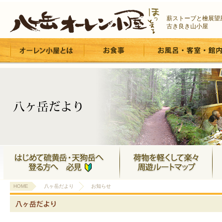
薪ストーブと檜展望
古き良き山小屋
HOME
八ヶ岳だより
お知らせ