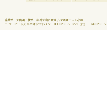
硫黄岳・天狗岳・横岳・赤岳登山に最適 八ケ岳オーレン小屋
〒391-0213 長野県茅野市豊平2472 TEL.0266-72-1279（代） FAX.0266-72-