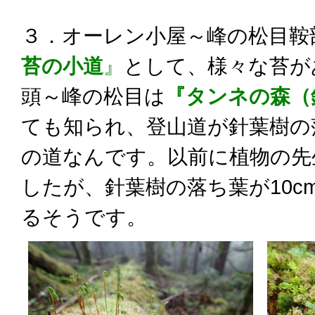
３．オーレン小屋～峰の松目鞍
苔の小道
』
として、様々な苔が
頭～峰の松目は
『タンネの森（
ても知られ、登山道が針葉樹の
の道なんです。以前に植物の先
したが、針葉樹の落ち葉が10c
るそうです。