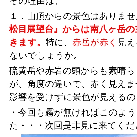
その理由は、
１．山頂からの景色はありませ
松目
展
望台』からは南八ヶ岳の
きます。
特に、
赤岳が赤く
見え
ないでしょうか。
硫黄岳や赤岩の頭からも素晴ら
が、角度の違いで、赤く見えま
影響を受けずに景色が見えるの
・今回も霧が無ければこのよう
た・・・次回是非見に来てくだ