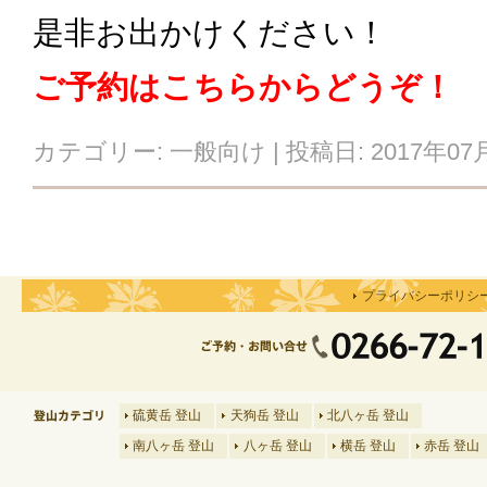
是非お出かけください！
ご予約はこちらからどうぞ！
カテゴリー:
一般向け
| 投稿日:
2017年07
プライバシーポリシ
硫黄岳 登山
天狗岳 登山
北八ヶ岳 登山
南八ヶ岳 登山
八ヶ岳 登山
横岳 登山
赤岳 登山