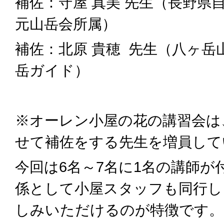
補佐：
守屋 真美 先生（長野県
元山岳会所属）
補佐：
北原 貴穂 先生（八ヶ
岳ガイド）
※オーレン小屋の花の講習会は
せて補佐をする先生を増員して
今回は6名～7名に1名の講師が
係として小屋スタッフも同行し
しみいただけるのが特徴です。