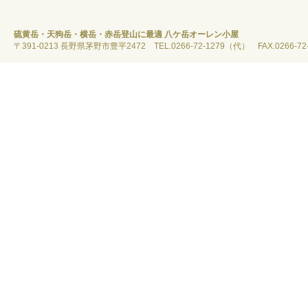
硫黄岳・天狗岳・横岳・赤岳登山に最適 八ケ岳オーレン小屋
〒391-0213 長野県茅野市豊平2472 TEL.0266-72-1279（代） FAX.0266-72-