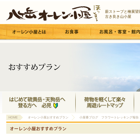
薪ストーブと檜展望
古き良き山小屋
HOME
オーレン小屋おすすめプラン
小屋番ブログ フラワートレッキング報告 201