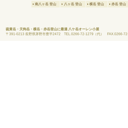
南八ヶ岳 登山
八ヶ岳 登山
横岳 登山
赤岳 登山
硫黄岳・天狗岳・横岳・赤岳登山に最適 八ケ岳オーレン小屋
〒391-0213 長野県茅野市豊平2472 TEL.0266-72-1279（代） FAX.0266-72-