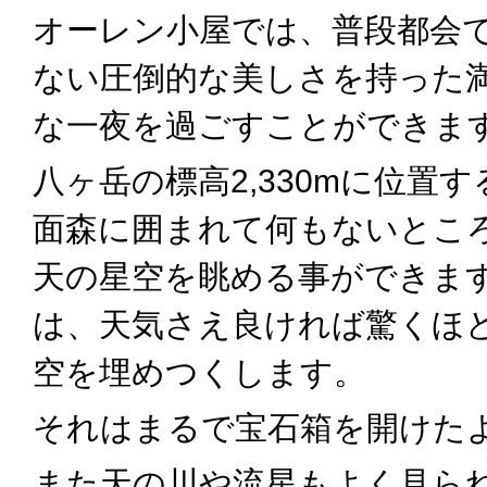
オーレン小屋では、普段都会
ない圧倒的な美しさを持った
な一夜を過ごすことができま
八ヶ岳の標高2,330mに位置
面森に囲まれて何もないとこ
天の星空を眺める事ができま
は、天気さえ良ければ驚くほ
空を埋めつくします。
それはまるで宝石箱を開けた
また天の川や流星もよく見ら