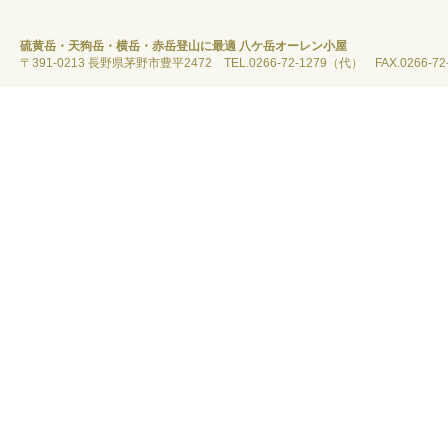
硫黄岳・天狗岳・横岳・赤岳登山に最適 八ケ岳オーレン小屋
〒391-0213 長野県茅野市豊平2472 TEL.0266-72-1279（代） FAX.0266-72-