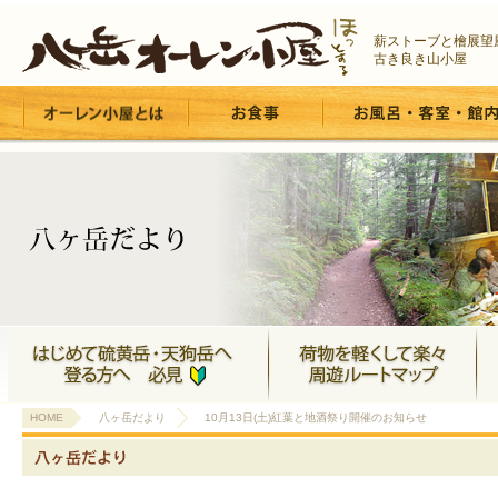
薪ストーブと檜展望
古き良き山小屋
HOME
八ヶ岳だより
10月13日(土)紅葉と地酒祭り開催のお知らせ