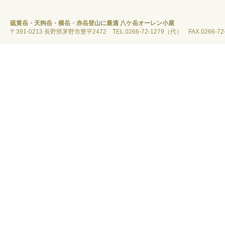
硫黄岳・天狗岳・横岳・赤岳登山に最適 八ケ岳オーレン小屋
〒391-0213 長野県茅野市豊平2472 TEL.0266-72-1279（代） FAX.0266-72-