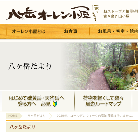
薪ストーブと檜展望
古き良き山小屋
HOME
八ヶ岳だより
2020年、ゴールデンウィークの宿泊営業は行いません。