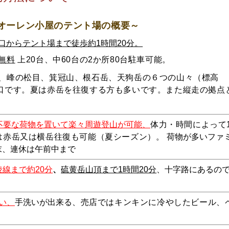
オーレン小屋のテント場の概要～
口からテント場まで徒歩約1時間20分。
無料
上20台、中60台の2か所80台駐車可能。
、峰の松目、箕冠山、根石岳、天狗岳の６つの山々（標高
口
です。
夏は赤岳を往復する方も多いです。また縦走の拠点
不要な荷物を置いて楽々周遊登山が可能、
体力・時間によって
は赤岳又は横岳往復も可能（夏シーズン）。
荷物が多いファ
末、連休は午前中まで
稜線まで約20分
、
硫黄岳山頂まで1時間20分
、
十字路にあるの
い
、
手洗いが出来る
、売店ではキンキンに
冷やしたビール、