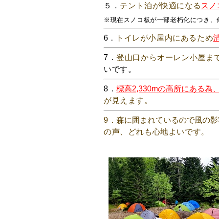
５．
テント泊が快適になる
スノ
※現在スノコ板が一部老朽化につき、
6．
トイレが小屋内にあるため
7．
登山口からオーレン小屋ま
いです。
8．
標高2,330mの高所にある
が見えます。
9．
森に囲まれているので風の影
の声、どれも心地よいです。