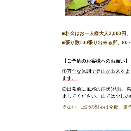
■料金はお一人様大人2,000円、
■張り数100張り出来る所、80～
【ご予約のお客様へのお願い】
①万全な体調で登山が出来るよ
ます。
②
出発前に風邪の症状(発熱、
止してください。山では少しの
※なお、上記の対応は今後、随