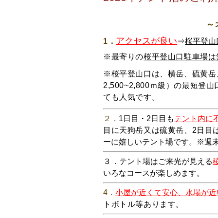
～
アクセスが良い
1．
⇒
桜平登山
※最寄りの
桜平登山口駐車場は
※桜平登山口は、横岳、硫黄岳
2,500~2,800ｍ級）の最短登山
ても人気です。
２．
1日目・2日目も
テント内に
目に天狗岳又は硫黄岳、2日目
ーに嬉しいテント場です。※週
３．
テント場はご来光が見える
いろなコースが楽しめます。
4．
小屋が近くて安心、水場が近
トボトル等あります。