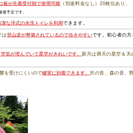
コ板が先着受付順で使用可能
（別途料金なし）20枚位あり。
修復予定です。
清潔な洋式の水洗トイレを利用
できます。
では
登山道が整備されているので歩きやすい
です。初心者の方
為、空気が澄んでいて星空がきれいです。
新月は満天の星空＆天
響を受けにくいので
確実に到着できます。
沢の音、森の音、