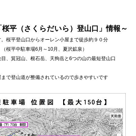
「桜平（さくらだいら）登山口」情報～
す。桜平登山口からオーレン小屋まで徒歩約９０分
。（桜平中駐車場
6月～10月、夏
沢鉱泉）
松目、箕冠山、根石岳、天狗岳と6つの山の最短登山口
屋まで登山道が整備されているので歩きやすいです