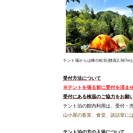
テント場からは峰の松目(標高2,567
受付方法について
※テントを張る前に受付を済ま
受付にある検温のご協力をお願
テント泊の館内利用は、受付・
山小屋の客室、食堂、談話室に
テント泊の方の入浴について