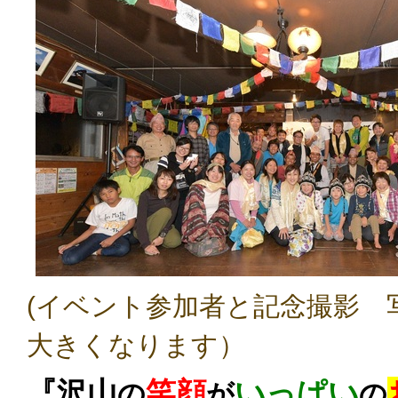
(イベント参加者と記念撮影 
大きくなります）
『
沢山
笑顔
いっぱい
の
が
の