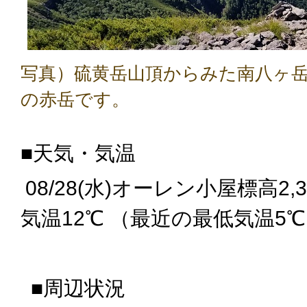
写真）硫黄岳山頂からみた南八ヶ
の赤岳です。
■天気・気温
08/28(水
)
オーレン小屋標高
2,
気温12
℃
（最近の最低気温5℃
■周辺状況