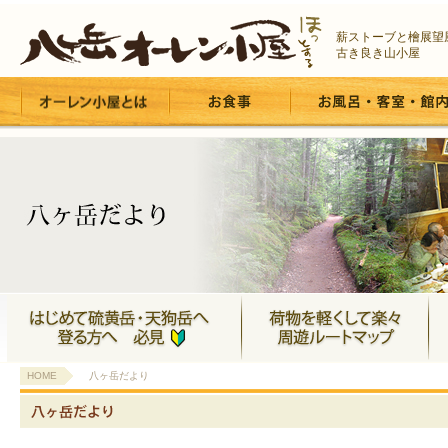
薪ストーブと檜展望
古き良き山小屋
HOME
八ヶ岳だより