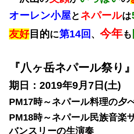
オーレン小屋
ネパール
と
は
今年
友好
目的
第14回
に
も
、
『八ヶ岳ネパール祭り
期日：2019年9月7日(土)
PM17時～ネパール料理の夕
PM18時～ネパール民族音楽
バンスリーの生演奏