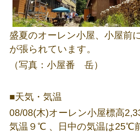
盛夏のオーレン小屋、小屋前
が張られています。
（写真：小屋番 岳）
■天気・気温
08/08(木
)
オーレン小屋標高
2,
気温９
℃
、日中の気温は25℃